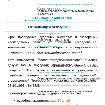
Главные задачи строительно-технической экспертизы
Срок проведения:
Главные задачи строительно-технической
экспертизы
Стоимость экспертизы:
Оценочно-строительная
Примеры экспертиз:
Оценочно-строительная
Оценочно-строительная
Срок проведения судебных экспертиз и экспертных
Оценочно-строительная
исследований зависит от сложности исследования,
количества поставленных вопросов и загруженности
Оценка недвижимости
специалистов соответствующей отрасли знаний.
Оценка недвижимости
Устанавливается после предварительного анализа
Стоимость выполненных строительных работ
документов в пределах предусмотренных п. 1.13.
Стоимость выполненных строительных работ
раздела I "Инструкции о назначении и проведени и
Определение размера материального ущерба
судебных эспертиз и экспертных исследований",
Определение размера материального ущерба
утвержденной Приказом Министерства юстиции Украины
08.10.1998 г. № 53/5.
Главные задачи оценочно-строительной экспертизы
Главные задачи оценочно-строительной
Ориентировочный срок проведения составляет:
экспертизы
судебная экспертиза -
до 30 дней
;
Земельно-техническая