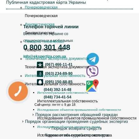
Публичная кадастровая карта Украины
Почерковедческая
Почерковедческая
Лингвистическая
Телефон горячей линии
Лингвистическая
Бесплатно по Украине со
стационарных и мобильных
Пожарно-техническая
0 800 301 448
Пожарно-техническая
info@ekspertiza.com.ua
Техническая экспертиза документов
(067) 466-11-41
Техническая экспертиза документов
(063) 234-89-90
Интеллектуальная собственность
(095) 150-88-85
Интеллектуальная собственность
(044) 392-14-48
Интеллектуальная собственность
(048) 734-41-54
Интеллектуальная собственность
Call-центр: пн-пт с 9 до 18
Исследование объектов промышленной собственности
Порядок рассмотрения обращений граждан
Исследование объектов промышленной собственности
Порядок организации проведения судебных экспертиз
Исследования объектов авторского права
Порядок возврата средств
Кодекс этики судебного эксперта
Исследования объектов авторского права