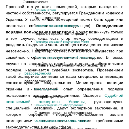
Экономическая
Правовой статус таких помещений, которые находятся в
Экономическая
частной собственности, регулируется Гражданским кодексом
Экономическая
Украины. У таких жилых помещений может быть один или
несколько собственников (совладельцев).
Определение
Пересчет процентов по кредиту
порядка пользования квартирой
может возникнуть только
Пересчет процентов по кредиту
в том случае, когда есть спор между совладельцами и
Проверка операций в налоговом учете
разделить (выделить) часть из общего имущества технически
Проверка операций в налоговом учете
невозможно. Например, совместно нажитое имущество при
семейных спорах или вступление в наследство. В таком,
Главные задачи экономической экспертизы
случае по ходатайству одной из сторон, в обязательном
Главные задачи экономической экспертизы
порядке, назначается судебная экспертиза. Проведением
Товароведческая
такой экспертизы занимаются наши специалисты имеющие
Товароведческая
соответствующие свидетельства Министерства юстиции
Украины и многолетний опыт определения порядка
Товароведческая
пользования жилыми помещениями. Эксперты
Судебной
Товароведческая
независимой экспертизы Украины
, руководствуясь
Стоимость ремонта оборудования
специальной методикой, дадут экспертное заключение, в
Стоимость ремонта оборудования
котором определят порядок пользования жилым
помещением в соответствии со всеми требованиями
Оценка ущерба после залива, пожара
законодательства в данной сфере.
Оценка ущерба после залива, пожара