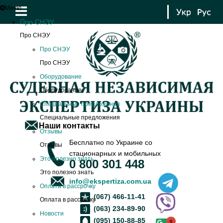
Меню
Про СНЭУ
Про СНЭУ
Про СНЭУ
Про СНЭУ
Оборудование
Оборудование
Специальные предложения
Специальные предложения
Наши контакты
Отзывы
Бесплатно по Украине со
Отзывы
стационарных и мобильных
Это полезно знать
0 800 301 448
Это полезно знать
info@ekspertiza.com.ua
Оплата в рассрочку
(067) 466-11-41
Оплата в рассрочку
(063) 234-89-90
Новости
(095) 150-88-85