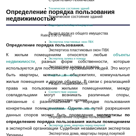
Cтроительно-техническая
Техническое состояние зданий
Определение порядка пользования
Техническое состояние зданий
недвижимостью
Выдел доли из общего имущества
Выдел доли из общего имущества
Rating 5.00 (5 Votes)
Экспертиза пластиковых окон ПВХ
Определение порядка пользования.
Экспертиза пластиковых окон ПВХ
К жилым помещениям относятся любые
объекты
Экспертиза залива и пожара
недвижимости
, разных форм собственности, которые
Экспертиза залива и пожара
используются для постоянного проживания людей. Это могут
быть квартиры, комнаты в общежитиях, коммунальные
Раздел недвижимости
жилые помещения и другие объекты. В связи с реализацией
Раздел недвижимости
права на пользование жилыми помещениями, между
Соответствие нормам
совладельцами могут возникать различные споры,
Соответствие нормам
связанные с разногласиями в порядке пользования
конкретными помещениями. Одним из путей разрешения
Определение порядка пользования
данных споров может быть проведение
экспертизы по
Определение порядка пользования
определению порядка пользования жилым помещением
Экспертиза дома, квартиры перед покупкой
в экспертной организации Судебная независимая экспертиза
Экспертиза дома, квартиры перед покупкой
Украины.