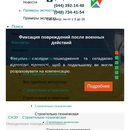
Новости
(044) 392-14-48
Примеры экспертиз
(048) 734-41-54
Примеры экспертиз
Call-центр: пн-пт с 9 до 18
Поиск
Поиск
Фиксация повреждений после военных
Контакты
действий
Контакты
Фіксуємо наслідки пошкодження та складаємо
Судебные экспертизы
відповідні відомості, щоб в подальшому ви могли
Судебные экспертизы
розраховувати на компенсацію.
Все судебные экспертизы
Все судебные экспертизы
Подробнее
Строительная и земельная
Строительная и земельная
Cтроительно-техническая
Cтроительно-техническая
СНЭУ
Cтроительно-техническая
Cтроительно-техническая
Определение порядка пользования