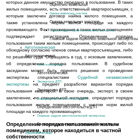
которых данное имущество передано в пользование. В таких
Оценочно-земельная
жилых помещениях, есть ответственный квартиросъемщик, с
Оценка земельных участков
которым заключен договор найма жилого помещения, а
Оценка земельных участков
также установлена норма жилой площади на каждого
проживающего. Факт проживания в таких жилых помещениях
Главные задачи оценочно-земельной экспертизы
подтверждает регистрация. Определение порядка
Главные задачи оценочно-земельной экспертизы
пользования таким жилым помещением, происходит либо по
Автотехническая
обоюдному согласию членов семьи квартиросъемщика, либо
Автотехническая
по решению суда. Обращаясь в суд, с исковым заявлением,
об определении порядка пользования. В судебном
Автотехническая
заседании может быть принято решение о проведении
Автотехническая
экспертизы специалистами
Судебной независимой
Экспертиза ДТП
экспертизы
на предмет разработки вариантов порядка
Экспертиза ДТП
пользования квартирой. В свою очередь, эксперт, в своем
заключении, по специальной методике, определит порядок
Определение обстоятельств ДТП
пользования жилым помещением с учетом норм жилой
Определение обстоятельств ДТП
площади на каждого проживающего.
Главные задачи автотехнической экспертизы
Определение порядка пользования жилым
Главные задачи автотехнической экспертизы
помещением, которое находиться в частной
Экономическая
собственности