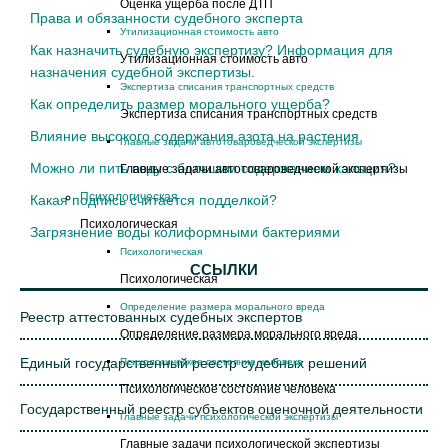
Оценка ущерба после ДТП
Права и обязанности судебного эксперта
Утилизационная стоимость авто
Как назначить судебную экспертизу? Информация для
Утилизационная стоимость авто
назначения судебной экспертизы.
Экспертиза списания транспортных средств
Как определить размер морального ущерба?
Экспертиза списания транспортных средств
Влияние высокого содержания азота на растения
Главные задачи автотовароведческой экспертизы
Можно ли пить воду с большим содержанием кальция?
Главные задачи автотовароведческой экспертизы
Психологическая
Какая подпись считается подделкой?
Психологическая
Загрязнение воды колиформными бактериями
Психологическая
ССЫЛКИ
Психологическая
Определение размера морального вреда
Реестр аттестованных судебных экспертов
Определение размера морального вреда
Единый государственный реестр судебных решений
Психологическое состояние человека
Психологическое состояние человека
Государственный реестр субъектов оценочной деятельности
Главные задачи психологической экспертизы
Главные задачи психологической экспертизы