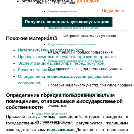
экспертное исследование -
до 10 дней
.
Земельно-техническая
Подробнее
Земельно-техническая
Земельно-техническая
Получить персональную консультацию
Нарушение границ земельных участков
Нарушение границ земельных участков
Похожие материалы:
Раздел земли и порядок пользования
Интеллектуальная собственность
Раздел земли и порядок пользования
Проверка земельного участка при купле-продаже
Определение площади земельного участка
Экспертиза дома, квартиры перед покупкой
Определение площади земельного участка
Раздел недвижимости
Определение технического состояния зданий и
Проверка земельного участка при купле-продаже
сооружений
Проверка земельного участка при купле-продаже
Определение порядка пользования жилым
Главные задачи земельно-технической экспертизы
помещением, относящимся к государственной
Главные задачи земельно-технической
экспертизы
собственности
Оценочно-земельная
Правовой статус жилых помещений, которые находятся в
Оценочно-земельная
государственной собственности, регулируется жилищным
законодательством и условиями Договоров на основании
Оценочно-земельная