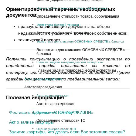
Ориентировочный перечень необходимых
Определение стоимости товара, оборудования
документов:
Определение стоимости товара, оборудования
Экспертиза бытовой техники
правоустанавливающие документы на объект
недвижимости с указанием долей всех собственников;
Экспертиза бытовой техники
технический паспорт.
Экспертиза для списания ОСНОВНЫХ СРЕДСТВ с баланса
Экспертиза для списания ОСНОВНЫХ СРЕДСТВ с
баланса
Получить консультацию о проведении экспертизы по
Главные задачи товароведческой экспертизы
определению порядка пользования вы можете по
Главные задачи товароведческой экспертизы
телефону, или в наших региональных отделениях. Прием
граждан осуществляется по предварительной записи.
Автотовароведческая
Автотовароведческая
Автотовароведческая
Полезная информация:
Автотовароведческая
Фестиваль Здоровья «СТОЛИЦА ЖИЗНИ»
Определение стоимости ТС
Определение стоимости ТС
Акт о заливе квартиры
Оценка ущерба после ДТП
Залитие квартиры, что делать если Вас затопили соседи?