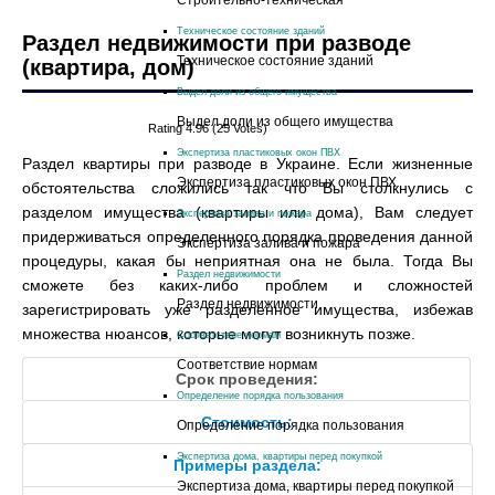
Cтроительно-техническая
Техническое состояние зданий
Раздел недвижимости при разводе
Техническое состояние зданий
(квартира, дом)
Выдел доли из общего имущества
Выдел доли из общего имущества
Rating 4.96 (25 Votes)
Экспертиза пластиковых окон ПВХ
Раздел квартиры при разводе в Украине. Если жизненные
Экспертиза пластиковых окон ПВХ
обстоятельства сложились так что Вы столкнулись с
разделом имущества (квартиры или дома), Вам следует
Экспертиза залива и пожара
придерживаться определенного порядка проведения данной
Экспертиза залива и пожара
процедуры, какая бы неприятная она не была. Тогда Вы
Раздел недвижимости
сможете без каких-либо проблем и сложностей
Раздел недвижимости
зарегистрировать уже разделенное имущества, избежав
множества нюансов, которые могут возникнуть позже.
Соответствие нормам
Соответствие нормам
Срок проведения:
Определение порядка пользования
Стоимость:
Определение порядка пользования
Экспертиза дома, квартиры перед покупкой
Примеры раздела:
Экспертиза дома, квартиры перед покупкой