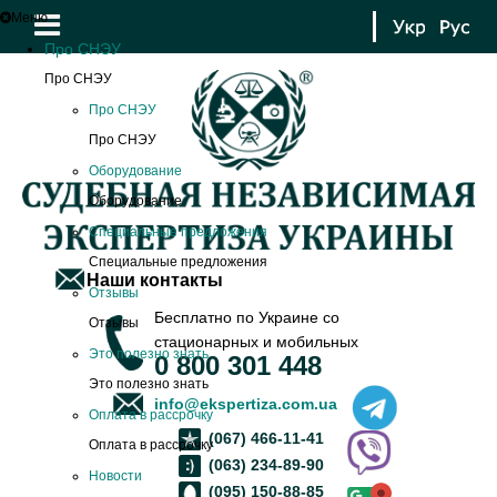
Меню
Про СНЭУ
Про СНЭУ
Про СНЭУ
Про СНЭУ
Оборудование
Оборудование
Специальные предложения
Специальные предложения
Наши контакты
Отзывы
Бесплатно по Украине со
Отзывы
стационарных и мобильных
Это полезно знать
0 800 301 448
Это полезно знать
info@ekspertiza.com.ua
Оплата в рассрочку
(067) 466-11-41
Оплата в рассрочку
(063) 234-89-90
Новости
(095) 150-88-85