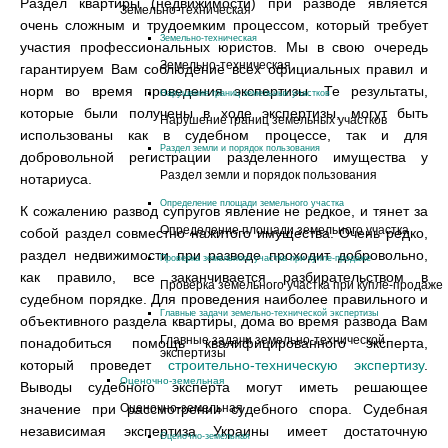
Раздел квартиры (недвижимости) при разводе является
Земельно-техническая
очень сложным и трудоемким процессом, который требует
Земельно-техническая
участия профессиональных юристов. Мы в свою очередь
Земельно-техническая
гарантируем Вам соблюдение всех официальных правил и
норм во время проведения экспертизы. Те результаты,
Нарушение границ земельных участков
которые были получены в ходе экспертизы, могут быть
Нарушение границ земельных участков
использованы как в судебном процессе, так и для
Раздел земли и порядок пользования
добровольной регистрации разделенного имущества у
Раздел земли и порядок пользования
нотариуса.
Определение площади земельного участка
К сожалению развод супругов явление не редкое, и тянет за
Определение площади земельного участка
собой раздел совместно нажитого имущества. Очень редко,
раздел недвижимости при разводе проходит добровольно,
Проверка земельного участка при купле-продаже
как правило, все заканчивается разбирательством в
Проверка земельного участка при купле-продаже
судебном порядке. Для проведения наиболее правильного и
Главные задачи земельно-технической экспертизы
объективного раздела квартиры, дома во время развода Вам
Главные задачи земельно-технической
понадобиться помощь квалифицированного эксперта,
экспертизы
который проведет
строительно-техническую экспертизу
.
Оценочно-земельная
Выводы судебного эксперта могут иметь решающее
значение при рассмотрении судебного спора. Судебная
Оценочно-земельная
независимая экспертиза Украины имеет достаточную
Оценочно-земельная