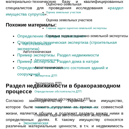
материально-техническую базу и квалифицированных
Оценочно-земельная
специалистов для проведения исследования «
раздел
Оценка земельных участков
имущества супругов
».
Оценка земельных участков
Похожие материалы:
Главные задачи оценочно-земельной экспертизы
Определение порядка пользования
Главные задачи оценочно-земельной экспертизы
Cтроительно-техническая экспертиза (строительная
Автотехническая
экспертиза)
Автотехническая
Пример экспертизы. Раздел недвижимости
Автотехническая
Пример экспертизы. Раздел дома в натуре
Определение технического состояния зданий и
Автотехническая
сооружений
Экспертиза ДТП
Экспертиза ДТП
Раздел недвижимости в бракоразводном
процессе
Определение обстоятельств ДТП
Определение обстоятельств ДТП
Согласно законодательству Украины, все имущество,
которое было нажито супругами за время их совместной
Главные задачи автотехнической экспертизы
жизни, является общим, и подлежит разделу между ними в
Главные задачи автотехнической экспертизы
определенных долях. К такому имуществу относятся
Экономическая
различные материальные ценности, в т.ч. и недвижимость