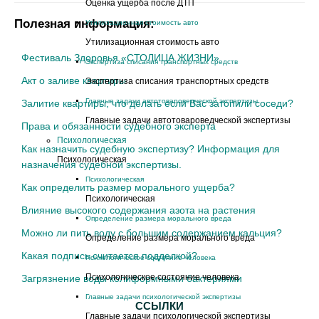
Оценка ущерба после ДТП
Полезная информация:
Утилизационная стоимость авто
Утилизационная стоимость авто
Фестиваль Здоровья «СТОЛИЦА ЖИЗНИ»
Экспертиза списания транспортных средств
Акт о заливе квартиры
Экспертиза списания транспортных средств
Главные задачи автотовароведческой экспертизы
Залитие квартиры, что делать если Вас затопили соседи?
Главные задачи автотовароведческой экспертизы
Права и обязанности судебного эксперта
Психологическая
Как назначить судебную экспертизу? Информация для
Психологическая
назначения судебной экспертизы.
Психологическая
Как определить размер морального ущерба?
Психологическая
Влияние высокого содержания азота на растения
Определение размера морального вреда
Можно ли пить воду с большим содержанием кальция?
Определение размера морального вреда
Какая подпись считается подделкой?
Психологическое состояние человека
Психологическое состояние человека
Загрязнение воды колиформными бактериями
Главные задачи психологической экспертизы
ССЫЛКИ
Главные задачи психологической экспертизы