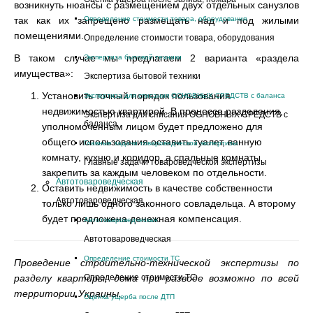
возникнуть нюансы с размещением двух отдельных санузлов
так как их запрещено размещать над и под жилыми
Определение стоимости товара, оборудования
помещениями.
Определение стоимости товара, оборудования
В таком случае мы предлагаем 2 варианта «раздела
Экспертиза бытовой техники
имущества»:
Экспертиза бытовой техники
Установить точный порядок пользования
Экспертиза для списания ОСНОВНЫХ СРЕДСТВ с баланса
недвижимостью квартирой. В процессе разделения,
Экспертиза для списания ОСНОВНЫХ СРЕДСТВ с
баланса
уполномоченным лицом будет предложено для
общего использования оставить туалет, ванную
Главные задачи товароведческой экспертизы
комнату, кухню и коридор, а спальные комнаты
Главные задачи товароведческой экспертизы
закрепить за каждым человеком по отдельности.
Автотовароведческая
Оставить недвижимость в качестве собственности
Автотовароведческая
только лишь одного законного совладельца. А второму
будет предложена денежная компенсация.
Автотовароведческая
Автотовароведческая
Определение стоимости ТС
Проведение строительно-технической экспертизы по
разделу квартиры, дома при разводе возможно по всей
Определение стоимости ТС
территории Украины.
Оценка ущерба после ДТП