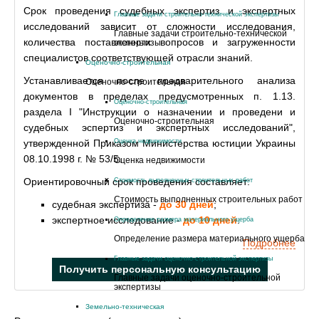
Срок проведения судебных экспертиз и экспертных
Главные задачи строительно-технической экспертизы
исследований зависит от сложности исследования,
Главные задачи строительно-технической
количества поставленных вопросов и загруженности
экспертизы
специалистов соответствующей отрасли знаний.
Оценочно-строительная
Устанавливается после предварительного анализа
Оценочно-строительная
документов в пределах предусмотренных п. 1.13.
Оценочно-строительная
раздела I "Инструкции о назначении и проведени и
Оценочно-строительная
судебных эспертиз и экспертных исследований",
утвержденной Приказом Министерства юстиции Украины
Оценка недвижимости
08.10.1998 г. № 53/5.
Оценка недвижимости
Ориентировочный срок проведения составляет:
Стоимость выполненных строительных работ
Стоимость выполненных строительных работ
судебная экспертиза -
до 30 дней
;
экспертное исследование -
до 10 дней
.
Определение размера материального ущерба
Определение размера материального ущерба
Подробнее
Главные задачи оценочно-строительной экспертизы
Получить персональную консультацию
Главные задачи оценочно-строительной
экспертизы
Земельно-техническая