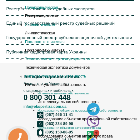
Почерковедческая
Реестр аттестованных судебных экспертов
Почерковедческая
Единый государственный реестр судебных решений
Лингвистическая
Лингвистическая
Государственный реестр субъектов оценочной деятельности
Пожарно-техническая
Пожарно-техническая
Публичная кадастровая карта Украины
Техническая экспертиза документов
Техническая экспертиза документов
Интеллектуальная собственность
Телефон горячей линии
Бесплатно по Украине со
Интеллектуальная собственность
стационарных и мобильных
Интеллектуальная собственность
0 800 301 448
Интеллектуальная собственность
info@ekspertiza.com.ua
Исследование объектов промышленной собственности
(067) 466-11-41
Исследование объектов промышленной собственности
(063) 234-89-90
Исследования объектов авторского права
(095) 150-88-85
Исследования объектов авторского права