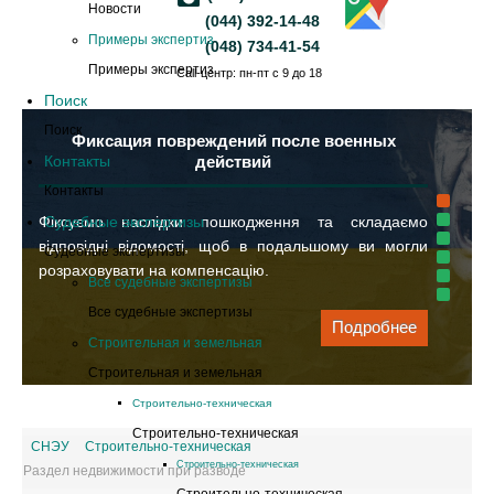
Новости
(044) 392-14-48
Примеры экспертиз
(048) 734-41-54
Примеры экспертиз
Call-центр: пн-пт с 9 до 18
Поиск
Поиск
Фиксация повреждений после военных
Контакты
действий
Контакты
Фіксуємо наслідки пошкодження та складаємо
Судебные экспертизы
відповідні відомості, щоб в подальшому ви могли
Судебные экспертизы
розраховувати на компенсацію.
Все судебные экспертизы
Все судебные экспертизы
Подробнее
Строительная и земельная
Строительная и земельная
Cтроительно-техническая
Cтроительно-техническая
СНЭУ
Cтроительно-техническая
Cтроительно-техническая
Раздел недвижимости при разводе