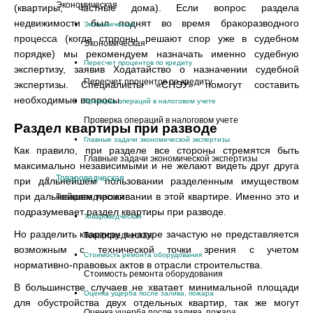
Экономическая
(квартиры, частные дома). Если вопрос раздела
недвижимости был поднят во время бракоразводного
Экономическая
процесса (когда стороны решают спор уже в судебном
Экономическая
порядке) мы рекомендуем назначать именно судебную
Пересчет процентов по кредиту
экспертизу, заявив Ходатайство о назначении судебной
Пересчет процентов по кредиту
экспертизы. Специалисты «СНЭУ» помогут составить
необходимые вопросы.
Проверка операций в налоговом учете
Проверка операций в налоговом учете
Раздел квартиры при разводе
Главные задачи экономической экспертизы
Как правило, при разделе все стороны стремятся быть
Главные задачи экономической экспертизы
максимально независимыми и не желают видеть друг друга
Товароведческая
при дальнейшем пользовании разделенным имуществом
при дальнейшем проживании в этой квартире. Именно это и
Товароведческая
подразумевает раздел квартиры при разводе.
Товароведческая
Но разделить квартиру в натуре зачастую не представляется
Товароведческая
возможным с технической точки зрения с учетом
Стоимость ремонта оборудования
нормативно-правовых актов в отрасли строительства.
Стоимость ремонта оборудования
В большинстве случаев не хватает минимальной площади
Оценка ущерба после залива, пожара
для обустройства двух отдельных квартир, так же могут
Оценка ущерба после залива, пожара