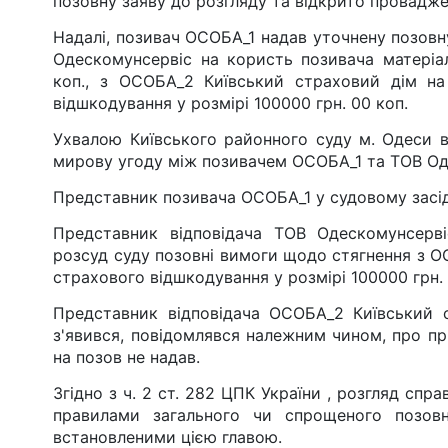
позовну заяву до розгляду та відкрито проваджен
Надалі, позивач ОСОБА_1 надав уточнену позовну
Одескомунсервіс на користь позивача матеріа
коп., з ОСОБА_2 Київський страховий дім на
відшкодування у розмірі 100000 грн. 00 коп.
Ухвалою Київського районного суду м. Одеси 
мирову угоду між позивачем ОСОБА_1 та ТОВ Од
Представник позивача ОСОБА_1 у судовому засід
Представник відповідача ТОВ Одескомунсерві
розсуд суду позовні вимоги щодо стягнення з 
страхового відшкодування у розмірі 100000 грн. 
Представник відповідача ОСОБА_2 Київський с
з'явився, повідомлявся належним чином, про пр
на позов не надав.
Згідно з ч. 2 ст. 282 ЦПК України , розгляд спр
правилами загального чи спрощеного позов
встановленими цією главою.