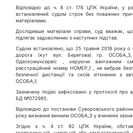
Відповідно до ч. 8 ст. 178 ЦПК України, у ра
встановлений судом строк без поважних прич
матеріалами.
Дослідивши матеріали справи, суд вважає, щ
підлягає задоволенню з наступних підстав.
Судом встановлено, що 25 травня 2018 року о 09 
дорога (кут вул. Берегова) гр. ОСОБА_3
Одескомунсервіс , керуючи вантажним см
реєстраційний номер НОМЕР_1 , не вибрав безп
безпечної дистанції та скоїв зіткнення з а
ОСОБА_1.
Зазначену подію зафіксовано у протоколі про 
БД №072985.
Відповідно до постанови Суворовського районн
року визнання винним ОСОБА_3 у вчиненні зазна
Згідно з ч. 4 ст. 82 ЦПК України, обстав
господарській, цивільній або адміністративній