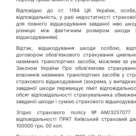
Відповідно до ст. 1194 ЦК України, особа
відповідальність, у разі недостатності страхов
для повного відшкодування завданої нею шкод
різницю між фактичним розміром шкоди і
відшкодуванням).
Відтак, відшкодування шкоди особою, відп
договором обов'язкового страхування цивільно
наземних транспортних засобів, можливе за у
Законом України Про обов'язкове страхування
власників наземних транспортних засобів у стр
страхового відшкодування (зокрема, у випадках,
завданої шкоди перевищує ліміт відповідально
обсяг відповідальності страхувальника обмеже
завданої шкоди і сумою страхового відшкодуван
Згідно страхового полісу №АМ/3257077 
відповідальності ПРАТ Київський страховий ді
100000 грн. 00 коп.