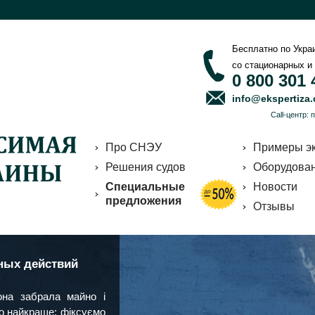
Бесплатно по Укра
со стационарных и
0 800 301 
info@ekspertiza
Call-центр: 
Про СНЭУ
Примеры эк
Решения судов
Оборудова
Специальные
Новости
предложения
Отзывы
ных действий
на забрала майно і
мо найкраще: фіксуємо