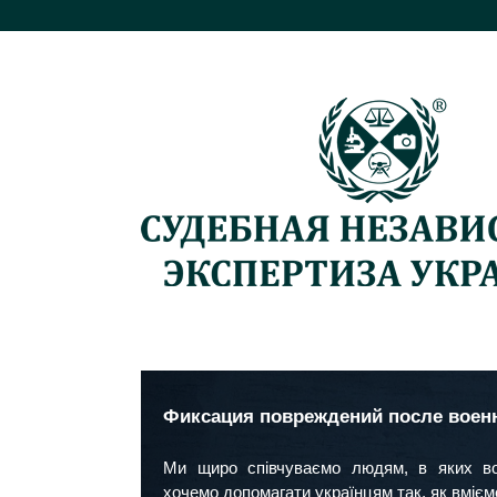
Фиксация повреждений после воен
Ми щиро співчуваємо людям, в яких во
хочемо допомагати українцям так, як вміє