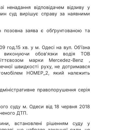
зі ненадання відповідачем відзиву у
ин суд вирішує справу за наявними
о позовна заява є обґрунтованою та
год.15 хв. у м. Одесі на вул. Об'їзна
, виконуючи обов'язки водія ТОВ
іттєвозом марки Mercedez-Benz ,
ечної швидкості руху, не дотримався
втомобілем НОМЕР_2, який належить
адміністративне правопорушення серія
ого суду м. Одеси від 18 червня 2018
ченого ДТП.
ини, встановлені рішенням суду у
 справі, що набрало законної сили, не