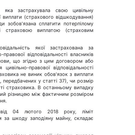
, яка застрахувала свою цивільну
ої виплати (страхового відшкодування)
и зобов'язана сплатити потерпілому
 страховою виплатою (страховим
овідальність якої застрахована за
-правової відповідальності власників
мови, що згідно з цим договором або
 цивільно-правової відповідальності
аховика не виник обов'язок з виплати
 передбачених у статті 37), чи розмір
сті страховика. В останньому випадку
ний різницею між фактичним розміром
ня.
від 04 лютого 2018 року, ліміт
м за шкоду заподіяну майну, складає