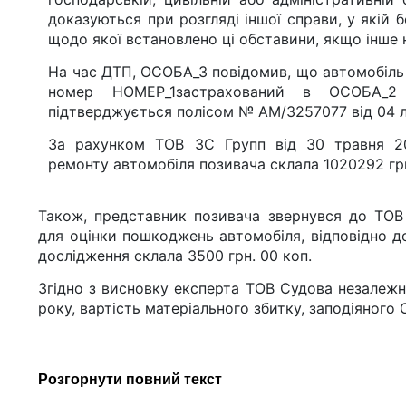
доказуються при розгляді іншої справи, у якій б
щодо якої встановлено ці обставини, якщо інше 
На час ДТП, ОСОБА_3 повідомив, що автомобіль
номер НОМЕР_1застрахований в ОСОБА_2
підтверджується полісом № АМ/3257077 від 04 л
За рахунком ТОВ ЗС Групп від 30 травня 201
ремонту автомобіля позивача склала 1020292 грн
Також, представник позивача звернувся до ТОВ
для оцінки пошкоджень автомобіля, відповідно д
дослідження склала 3500 грн. 00 коп.
Згідно з висновку експерта ТОВ Судова незалежн
року, вартість матеріального збитку, заподіяного
Розгорнути повний текст