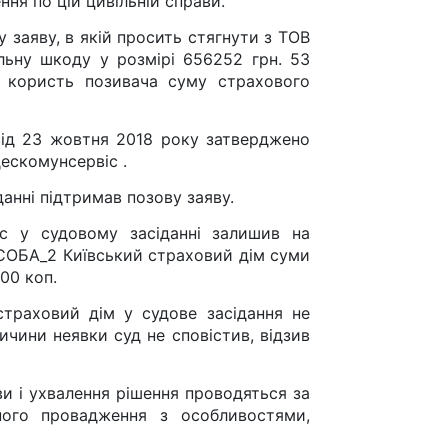
ня по цій цивільній справи.
 заяву, в якій просить стягнути з ТОВ
льну шкоду у розмірі 656252 грн. 53
 користь позивача суму страхового
від 23 жовтня 2018 року затверджено
ескомунсервіс .
анні підтримав позову заяву.
с у судовому засіданні залишив на
ОСОБА_2 Київський страховий дім суми
00 коп.
траховий дім у судове засідання не
ичини неявки суд не сповістив, відзив
ави і ухвалення рішення проводяться за
ного провадження з особливостями,