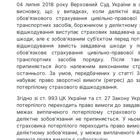
04 липня 2018 року Верховний Суд України в 
висновку, що у випадках, коли деліктні ві
обов'язкового страхування цивільно-правової 
транспортних засобів, боржником у деліктному 
відшкодування виступає страховик завдавача ш
шкоди, але є зобов'язаним суб'єктом перед пот
відшкодування замість завдавача шкоди у 
обов'язкове страхування цивільно-правової в
транспортних засобів порядку. Після так
припиняється його належним виконанням ст
останнього. За умов, передбачених у статті 
набуває право зворотної вимоги (регрес) до 
потерпілому страхового відшкодування.
Згідно зі ст. 993 ЦК України та ст. 27 Закону У
потерпілого переходить право вимоги до завдав
межах виплаченого потерпілому страхового в
деліктне зобов'язання не припиняється. У ньо
страховика потерпілого переходить право вимо
деліктному зобов'язанні, у межах виплаченого 
перехід права вимоги є суброгацією.