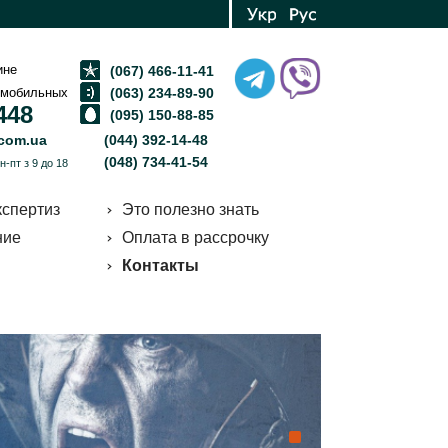
ине
(067) 466-11-41
 мобильных
(063) 234-89-90
448
(095) 150-88-85
.com.ua
(044) 392-14-48
(048) 734-41-54
пн-пт з 9 до 18
спертиз
Это полезно знать
ние
Оплата в рассрочку
Контакты