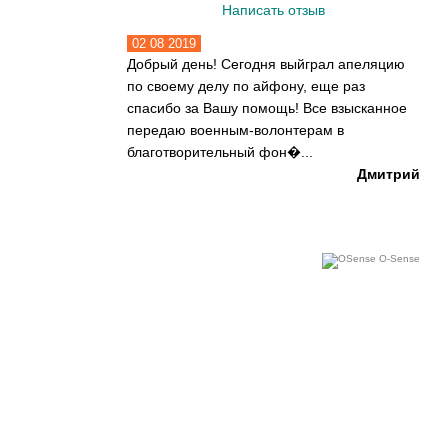
по своему делу по айфону, еще раз
Написать отзыв
спасибо за Вашу помощь! Все взысканное
передаю военным-волонтерам в
благотворительный фон�...
Дмитрий
15 08 2017
Я замовила експертизу в Судовій
незалежній експертизі України та дуже
задоволена. Експерти — дуже кваліфіковані
та знають свою справу. Роблять свою
O-Sense
роботу відмі...
Бистрицька Яна Володимирівна