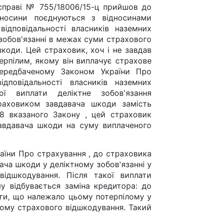
справі № 755/18006/15-ц прийшов до
дносини поєднуються з відносинами
відповідальності власників наземних
зобов'язанні в межах суми страхового
коди. Цей страховик, хоч і не завдав
ерпілим, якому він виплачує страхове
передбаченому Законом України Про
ідповідальності власників наземних
ої виплати деліктне зобов'язання
раховиком завдавача шкоди замість
38 вказаного Закону , цей страховик
завдавача шкоди на суму виплаченого
країни Про страхування , до страховика
ача шкоди у деліктному зобов'язанні у
ідшкодування. Після такої виплати
му відбувається заміна кредитора: до
ги, що належало цьому потерпілому у
йому страхового відшкодування. Такий