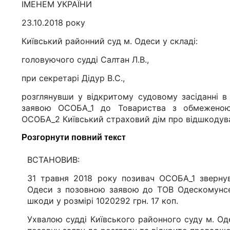
ІМЕНЕМ УКРАЇНИ
23.10.2018 року
Київський районний суд м. Одеси у складі:
головуючого судді Салтан Л.В.,
при секретарі Дідур В.С.,
розглянувши у відкритому судовому засіданні в
заявою ОСОБА_1 до Товариства з обмеженою 
ОСОБА_2 Київський страховий дім про відшкодува
Розгорнути повний текст
ВСТАНОВИВ:
31 травня 2018 року позивач ОСОБА_1 звернув
Одеси з позовною заявою до ТОВ Одескомунсер
шкоди у розмірі 1020292 грн. 17 коп.
Ухвалою судді Київського районного суду м. Од