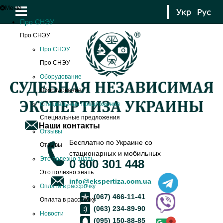
Меню
Про СНЭУ
Про СНЭУ
Про СНЭУ
Про СНЭУ
Оборудование
Оборудование
Специальные предложения
Специальные предложения
Наши контакты
Отзывы
Бесплатно по Украине со
Отзывы
стационарных и мобильных
Это полезно знать
0 800 301 448
Это полезно знать
info@ekspertiza.com.ua
Оплата в рассрочку
(067) 466-11-41
Оплата в рассрочку
(063) 234-89-90
Новости
(095) 150-88-85