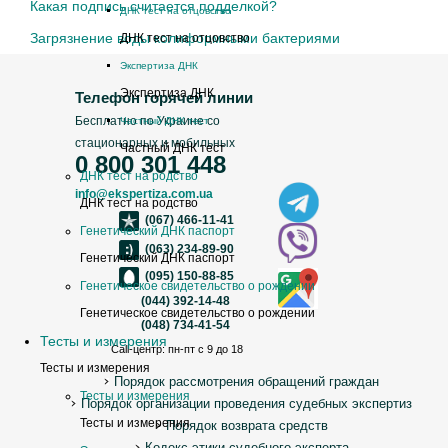
Какая подпись считается подделкой?
ДНК тест на отцовство
Загрязнение воды колиформными бактериями
ДНК тест на отцовство
Экспертиза ДНК
Экспертиза ДНК
Телефон горячей линии
Бесплатно по Украине со
Частный ДНК тест
стационарных и мобильных
Частный ДНК тест
0 800 301 448
ДНК тест на родство
info@ekspertiza.com.ua
ДНК тест на родство
(067) 466-11-41
Генетический ДНК паспорт
(063) 234-89-90
Генетический ДНК паспорт
(095) 150-88-85
Генетическое свидетельство о рождении
(044) 392-14-48
Генетическое свидетельство о рождении
(048) 734-41-54
Тесты и измерения
Call-центр: пн-пт с 9 до 18
Тесты и измерения
Порядок рассмотрения обращений граждан
Тесты и измерения
Порядок организации проведения судебных экспертиз
Тесты и измерения
Порядок возврата средств
Кодекс этики судебного эксперта