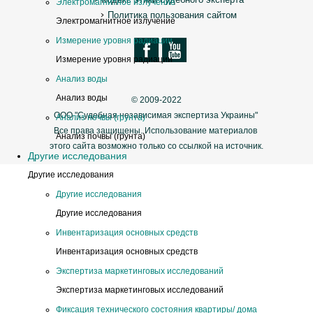
Электромагнитное излучение
Политика пользования сайтом
Электромагнитное излучение
Измерение уровня радиации
Измерение уровня радиации
Анализ воды
Анализ воды
© 2009-2022
ООО "Судебная независимая экспертиза Украины"
Анализ почвы (грунта)
Все права защищены. Использование материалов
Анализ почвы (грунта)
этого сайта возможно только со ссылкой на источник.
Другие исследования
Другие исследования
Другие исследования
Другие исследования
Инвентаризация основных средств
Инвентаризация основных средств
Экспертиза маркетинговых исследований
Экспертиза маркетинговых исследований
Фиксация технического состояния квартиры/ дома