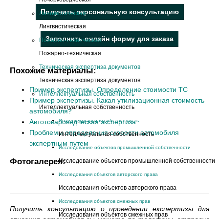
Получить персональную консультацию
Лингвистическая
Лингвистическая
Заполнить онлайн форму для заказа
Пожарно-техническая
Пожарно-техническая
Техническая экспертиза документов
Похожие материалы:
Техническая экспертиза документов
Пример экспертизы. Определение стоимости ТС
Интеллектуальная собственность
Пример экспертизы. Какая утилизационная стоимость
Интеллектуальная собственность
автомобиля?
Автотовароведческая экспертиза
Интеллектуальная собственность
Проблемы определения скорости автомобиля
Интеллектуальная собственность
экспертным путем
Исследование объектов промышленной собственности
Фотогалерея:
Исследование объектов промышленной собственности
Исследования объектов авторского права
Исследования объектов авторского права
Исследования объектов смежных прав
Получить консультацию о проведении експертизы для
Исследования объектов смежных прав