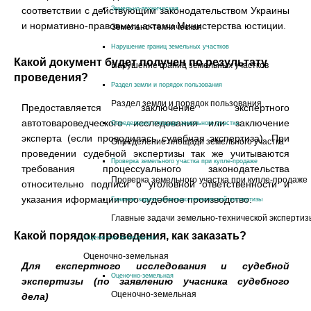
соответствии с действующим законодательством Украины
Земельно-техническая
и нормативно-правовыми актами Министерства юстиции.
Земельно-техническая
Нарушение границ земельных участков
Какой документ будет получен по результату
Нарушение границ земельных участков
проведения?
Раздел земли и порядок пользования
Раздел земли и порядок пользования
Предоставляется заключение экспертного
автотовароведческого исследования или заключение
Определение площади земельного участка
эксперта (если проводилась судебная экспертиза). При
Определение площади земельного участка
проведении судебной экспертизы так же учитываются
Проверка земельного участка при купле-продаже
требования процессуального законодательства
Проверка земельного участка при купле-продаже
относительно подписи о уголовной ответственности и
указания иформации про судебное производство.
Главные задачи земельно-технической экспертизы
Главные задачи земельно-технической экспертиз
Какой порядок проведения, как заказать?
Оценочно-земельная
Оценочно-земельная
Для експертного исследования и судебной
Оценочно-земельная
экспертизы (по заявлению учасника судебного
Оценочно-земельная
дела)