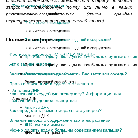
списания автомобиля вы можете по телефону, отправив
Техническое обследование
запрос на электронную почту или лично в наших
региональных отделениях (прием граждан
Техническое обследование
осуществляется по предварительной записи).
Техническое обследование
Техническое обследование
Полезная информация:
Техническое обследование зданий и сооружений
Техническое обследование зданий и сооружений
Фестиваль Здоровья «СТОЛИЦА ЖИЗНИ»
Проверка на доступность для маломобильных групп населения
Акт о заливе квартиры
Проверка на доступность для маломобильных групп населения
Залитие квартиры, что делать если Вас затопили соседи?
Расчет несущей способности
Расчет несущей способности
Права и обязанности судебного эксперта
Анализы ДНК
Как назначить судебную экспертизу? Информация для
Анализы ДНК
назначения судебной экспертизы.
Анализы ДНК
Как определить размер морального ущерба?
Анализы ДНК
Влияние высокого содержания азота на растения
ДНК тест на отцовство
Можно ли пить воду с большим содержанием кальция?
ДНК тест на отцовство