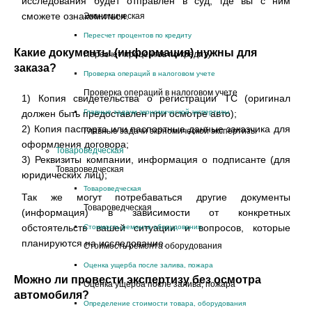
исследования будет отправлен в суд, где вы с ним
сможете ознакомиться.
Экономическая
Пересчет процентов по кредиту
Какие документы (информация) нужны для
Пересчет процентов по кредиту
заказа?
Проверка операций в налоговом учете
Проверка операций в налоговом учете
1) Копия свидетельства о регистрации ТС (оригинал
должен быть предоставлен при осмотре авто);
Главные задачи экономической экспертизы
2) Копия паспорта или паспортные данные заказчика для
Главные задачи экономической экспертизы
оформления договора;
Товароведческая
3) Реквизиты компании, информация о подписанте (для
Товароведческая
юридических лиц);
Товароведческая
Так же могут потребаваться другие документы
Товароведческая
(информация) в зависимости от конкретных
обстоятельств вашей ситуации и вопросов, которые
Стоимость ремонта оборудования
планируются на исследование.
Стоимость ремонта оборудования
Оценка ущерба после залива, пожара
Можно ли провести экспертизу без осмотра
Оценка ущерба после залива, пожара
автомобиля?
Определение стоимости товара, оборудования