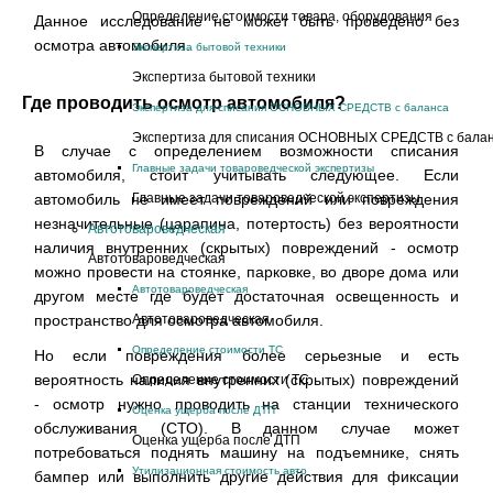
Определение стоимости товара, оборудования
Данное исследование не может быть проведено без
осмотра автомобиля.
Экспертиза бытовой техники
Экспертиза бытовой техники
Где проводить осмотр автомобиля?
Экспертиза для списания ОСНОВНЫХ СРЕДСТВ с баланса
Экспертиза для списания ОСНОВНЫХ СРЕДСТВ с бала
В случае с определением возможности списания
Главные задачи товароведческой экспертизы
автомобиля, стоит учитывать следующее. Если
автомобиль не имеет повреждений или повреждения
Главные задачи товароведческой экспертизы
незначительные (царапина, потертость) без вероятности
Автотовароведческая
наличия внутренних (скрытых) повреждений - осмотр
Автотовароведческая
можно провести на стоянке, парковке, во дворе дома или
Автотовароведческая
другом месте где будет достаточная освещенность и
пространство для осмотра автомобиля.
Автотовароведческая
Определение стоимости ТС
Но если повреждения более серьезные и есть
вероятность наличия внутренних (скрытых) повреждений
Определение стоимости ТС
- осмотр нужно проводить на станции технического
Оценка ущерба после ДТП
обслуживания (СТО). В данном случае может
Оценка ущерба после ДТП
потребоваться поднять машину на подъемнике, снять
Утилизационная стоимость авто
бампер или выполнить другие действия для фиксации