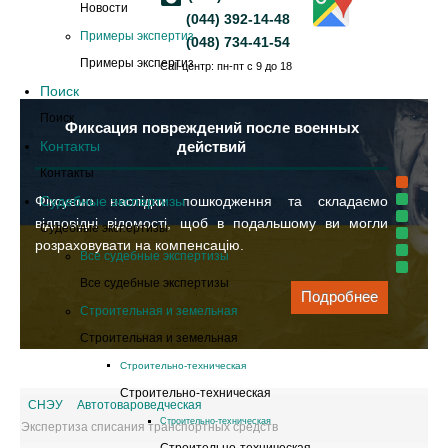
Новости
(044) 392-14-48
Примеры экспертиз
(048) 734-41-54
Примеры экспертиз
Call-центр: пн-пт с 9 до 18
Поиск
Поиск
Фиксация повреждений после военных
Контакты
действий
Контакты
Фіксуємо наслідки пошкодження та складаємо
Судебные экспертизы
відповідні відомості, щоб в подальшому ви могли
Судебные экспертизы
розраховувати на компенсацію.
Все судебные экспертизы
Все судебные экспертизы
Подробнее
Строительная и земельная
Строительная и земельная
Cтроительно-техническая
Cтроительно-техническая
СНЭУ
Автотовароведческая
Cтроительно-техническая
Экспертиза списания транспортных средств