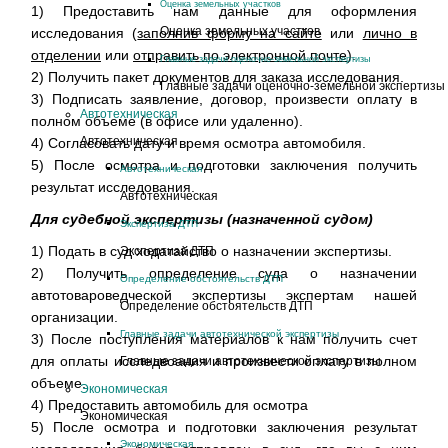
Оценка земельных участков
1) Предоставить нам данные для оформления
Оценка земельных участков
исследования (
заполнив форму на сайте
или
лично в
отделении
или
отправить по электронной почте
).
Главные задачи оценочно-земельной экспертизы
2) Получить пакет документов для заказа исследования.
Главные задачи оценочно-земельной экспертизы
3) Подписать заявление, договор, произвести оплату в
Автотехническая
полном объеме (в офисе или удаленно).
Автотехническая
4) Согласовать дату и время осмотра автомобиля.
5) После осмотра и подготовки заключения получить
Автотехническая
результат исследования.
Автотехническая
Для судебной экспертизы (назначенной судом)
Экспертиза ДТП
1) Подать в суд ходатайство о назначении экспертизы.
Экспертиза ДТП
2) Получить определение суда о назначении
Определение обстоятельств ДТП
автотовароведческой экспертизы экспертам нашей
Определение обстоятельств ДТП
организации.
Главные задачи автотехнической экспертизы
3) После поступления материалов к нам получить счет
для оплаты исследвоания и произвести оплату в полном
Главные задачи автотехнической экспертизы
объеме.
Экономическая
4) Предоставить автомобиль для осмотра
Экономическая
5) После осмотра и подготовки заключения результат
Экономическая