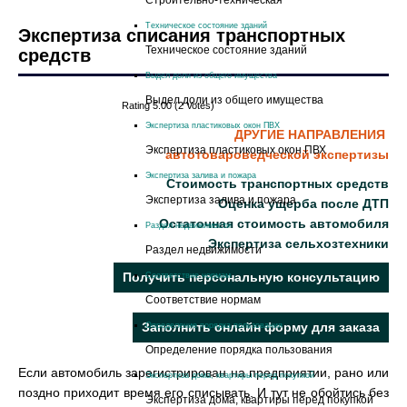
Cтроительно-техническая
Техническое состояние зданий
Экспертиза списания транспортных
Техническое состояние зданий
средств
Выдел доли из общего имущества
Выдел доли из общего имущества
Rating 5.00 (2 Votes)
Экспертиза пластиковых окон ПВХ
ДРУГИЕ НАПРАВЛЕНИЯ
Экспертиза пластиковых окон ПВХ
автотовароведческой экспертизы
Экспертиза залива и пожара
Стоимость транспортных средств
Экспертиза залива и пожара
Оценка ущерба после ДТП
Остаточная стоимость автомобиля
Раздел недвижимости
Экспертиза сельхозтехники
Раздел недвижимости
Получить персональную консультацию
Соответствие нормам
Соответствие нормам
Заполнить онлайн форму для заказа
Определение порядка пользования
Определение порядка пользования
Если автомобиль зарегистрирован на предприятии, рано или
Экспертиза дома, квартиры перед покупкой
поздно приходит время его списывать. И тут не обойтись без
Экспертиза дома, квартиры перед покупкой