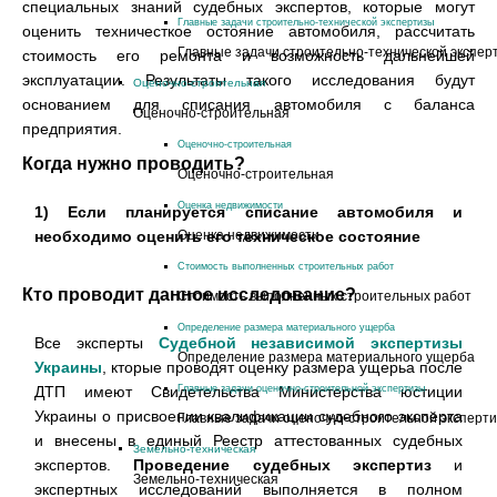
специальных знаний судебных экспертов, которые могут
Главные задачи строительно-технической экспертизы
оценить техничесткое остояние автомобиля, рассчитать
Главные задачи строительно-технической экспер
стоимость его ремонта и возможность дальнейшей
эксплуатации. Результаты такого исследования будут
Оценочно-строительная
основанием для списания автомобиля с баланса
Оценочно-строительная
предприятия.
Оценочно-строительная
Когда нужно проводить?
Оценочно-строительная
Яка вартість матеріального збитку зав
Яка вартість матеріального збитку зав
Ignis, реєстраційний номер: АІ 5408 ЕН, пошк
Ignis, реєстраційний номер: АІ 5408 ЕН, пошк
Оценка недвижимости
1) Если планируется списание автомобиля и
необходимо оценить его техническое состояние
Оценка недвижимости
Стоимость выполненных строительных работ
Кто проводит данное исследование?
Стоимость выполненных строительных работ
Определение размера материального ущерба
Все эксперты
Судебной независимой экспертизы
Определение размера материального ущерба
Украины
, кторые проводят оценку размера ущерьа после
ДТП имеют Свидетельства Министерства юстиции
Главные задачи оценочно-строительной экспертизы
Украины о присвоении квалификации судебного эксперта
Главные задачи оценочно-строительной эксперт
и внесены в единый Реестр аттестованных судебных
Земельно-техническая
экспертов.
Проведение судебных экспертиз
и
Земельно-техническая
экспертных исследований выполняется в полном