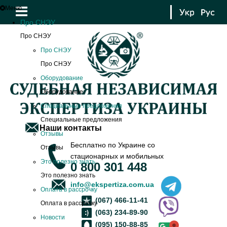
Меню
Про СНЭУ
Про СНЭУ
Про СНЭУ
Про СНЭУ
Оборудование
Оборудование
Специальные предложения
Специальные предложения
Наши контакты
Отзывы
Бесплатно по Украине со
Отзывы
стационарных и мобильных
Это полезно знать
0 800 301 448
Это полезно знать
info@ekspertiza.com.ua
Оплата в рассрочку
(067) 466-11-41
Оплата в рассрочку
(063) 234-89-90
Новости
(095) 150-88-85