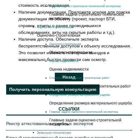
стоимость исследования.
Главные задачи строительно-технической экспертизы
Наличие документации. Приложите усилия для поиска
Главные задачи строительно-технической
документации по объекту (проект, паспорт БТИ,
экспертизы
справки, отчеты о ранее проводившихся
Оценочно-строительная
обследованиях, акты на скрытые работы и т.д.).
Оценочно-строительная
Наличие доступа. Обеспечьте эксперта
Оценочно-строительная
беспрепятственным доступом к объекту исследования.
Это позволит избежать повторных выездов и
Оценочно-строительная
максимально быстро провести сам осмотр.
Оценка недвижимости
Оценка недвижимости
Стоимость выполненных строительных работ
Стоимость выполненных строительных работ
Получить персональную консультацию
Определение размера материального ущерба
Определение размера материального ущерба
ССЫЛКИ
Главные задачи оценочно-строительной экспертизы
Главные задачи оценочно-строительной
Реестр аттестованных судебных экспертов
экспертизы
Земельно-техническая
Единый государственный реестр судебных решений