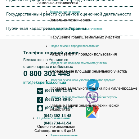
Земельно-техническая
Земельно-техническая
Государственный реестр субъектов оценочной деятельности
Земельно-техническая
Публичная кадастровая карта Украины
Нарушение границ земельных участков
Нарушение границ земельных участков
Раздел земли и порядок пользования
Телефон горячей линии
Раздел земли и порядок пользования
Бесплатно по Украине со
Определение площади земельного участка
стационарных и мобильных
0 800 301 448
Определение площади земельного участка
Проверка земельного участка при купле-продаже
info@ekspertiza.com.ua
Проверка земельного участка при купле-продаже
(067) 466-11-41
Главные задачи земельно-технической экспертизы
(063) 234-89-90
Главные задачи земельно-технической
(095) 150-88-85
экспертизы
(044) 392-14-48
Оценочно-земельная
(048) 734-41-54
Оценочно-земельная
Call-центр: пн-пт с 9 до 18
Оценочно-земельная