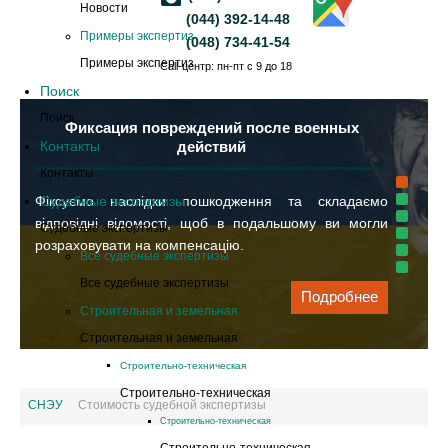
Новости
(044) 392-14-48
Примеры экспертиз
(048) 734-41-54
Примеры экспертиз
Call-центр: пн-пт с 9 до 18
Поиск
Поиск
Фиксация повреждений после военных
Контакты
действий
Контакты
Фіксуємо наслідки пошкодження та складаємо
Судебные экспертизы
відповідні відомості, щоб в подальшому ви могли
Судебные экспертизы
розраховувати на компенсацію.
Все судебные экспертизы
Все судебные экспертизы
Подробнее
Строительная и земельная
Строительная и земельная
Cтроительно-техническая
Cтроительно-техническая
СНЭУ
Стоимость судебной экспертизы
Cтроительно-техническая