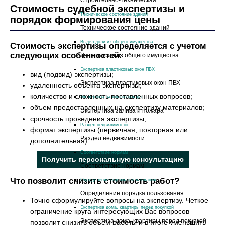
Cтроительно-техническая
Стоимость судебной экспертизы и
Техническое состояние зданий
порядок формирования цены
Техническое состояние зданий
Выдел доли из общего имущества
Стоимость экспертизы определяется с учетом
следующих особенностей:
Выдел доли из общего имущества
Экспертиза пластиковых окон ПВХ
вид (подвид) экспертизы;
Экспертиза пластиковых окон ПВХ
удаленность объекта экспертизы;
количество и сложность поставленных вопросов;
Экспертиза залива и пожара
объем предоставленных на експертизу материалов;
Экспертиза залива и пожара
срочность проведения экспертизы;
Раздел недвижимости
формат экспертизы (первичная, повторная или
Раздел недвижимости
дополнительная).
Соответствие нормам
Получить персональную консультацию
Соответствие нормам
Что позволит снизить стоимость работ?
Определение порядка пользования
Определение порядка пользования
Точно сформулируйте вопросы на экспертизу. Четкое
Экспертиза дома, квартиры перед покупкой
ограничение круга интересующих Вас вопросов
Экспертиза дома, квартиры перед покупкой
позволит снизить объем работы и в итоге уменьшить