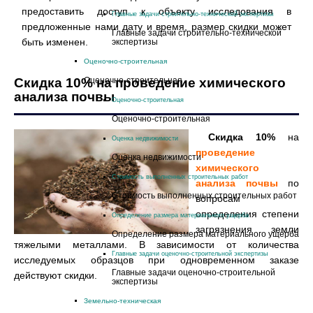
предоставить доступ к объекту исследования в
Главные задачи строительно-технической экспертизы
предложенные нами дату и время, размер скидки может
Главные задачи строительно-технической
быть изменен.
экспертизы
Оценочно-строительная
Скидка 10% на проведение химического
Оценочно-строительная
анализа почвы
Оценочно-строительная
Оценочно-строительная
Скидка 10%
на
Оценка недвижимости
проведение
Оценка недвижимости
химического
Стоимость выполненных строительных работ
анализа почвы
по
Стоимость выполненных строительных работ
вопросам
определения степени
Определение размера материального ущерба
загрязнения земли
Определение размера материального ущерба
тяжелыми металлами. В зависимости от количества
Главные задачи оценочно-строительной экспертизы
исследуемых образцов при одновременном заказе
Главные задачи оценочно-строительной
действуют скидки.
экспертизы
Земельно-техническая