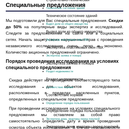
Cтроительно-техническая
Специальные предложения
Техническое состояние зданий
Техническое состояние зданий
Мы подготовили для Вас специальные предложения.
Скидки
Выдел доли из общего имущества
до 50%
на популярные виды экспертиз и исследований.
Выдел доли из общего имущества
Следите за предложениями на сайте или в социальных
сетях. Начать защиту своих нарушенных прав с проведения
Экспертиза пластиковых окон ПВХ
независимого исследование очень легко и экономно.
Экспертиза пластиковых окон ПВХ
Количество акционных предложений ограничено.
Экспертиза залива и пожара
Порядок проведения исследования на условиях
Экспертиза залива и пожара
специального предложения
Раздел недвижимости
Раздел недвижимости
Скидка действует на проведение соответствующего типа
исследования для объектов исследования,
Соответствие нормам
расположенных в пределах населенных пунктов,
Соответствие нормам
определенных в специальном предложении.
Определение порядка пользования
При проведении исследования на условиях специального
Определение порядка пользования
предложения мы оставляем за собой право
Экспертиза дома, квартиры перед покупкой
самостоятельно определять дату и время проведения
Экспертиза дома, квартиры перед покупкой
осмотра объекта исследования. В случае невозможности