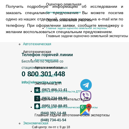
Оценочно-земельная
Получить подробную информацию об исследовании и
заказать специальное предложение Вы можете посетив
Оценка земельных участков
одино из наших отделений, отправив запрос на e-mail или по
Оценка земельных участков
телефону. При оформлении заявки, сообщите менеджеру о
Главные задачи оценочно-земельной экспертизы
желании воспользоваться специальным предложением.
Главные задачи оценочно-земельной экспертизы
Автотехническая
Автотехническая
Телефон горячей линии
Автотехническая
Бесплатно по Украине со
стационарных и мобильных
Автотехническая
0 800 301 448
Экспертиза ДТП
info@ekspertiza.com.ua
Экспертиза ДТП
(067) 466-11-41
Определение обстоятельств ДТП
(063) 234-89-90
Определение обстоятельств ДТП
(095) 150-88-85
Главные задачи автотехнической экспертизы
(044) 392-14-48
Главные задачи автотехнической экспертизы
(048) 734-41-54
Экономическая
Call-центр: пн-пт с 9 до 18