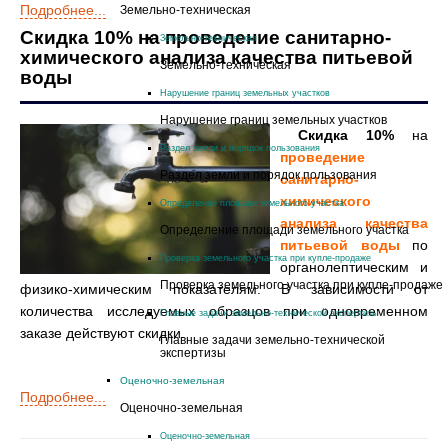
Подробнее...
Земельно-техническая
Скидка 10% на проведение санитарно-
Земельно-техническая
химического анализа качества питьевой
Земельно-техническая
воды
Нарушение границ земельных участков
Нарушение границ земельных участков
Скидка 10%
на
Раздел земли и порядок пользования
проведение
Раздел земли и порядок пользования
санитарно-
химического
Определение площади земельного участка
анализа качества
Определение площади земельного участка
питьевой воды
по
Проверка земельного участка при купле-продаже
органолептическим и
Проверка земельного участка при купле-продаже
физико-химическим показателям. В зависимости от
количества исследуемых образцов при одновременном
Главные задачи земельно-технической экспертизы
заказе действуют скидки.
Главные задачи земельно-технической
экспертизы
Оценочно-земельная
Подробнее...
Оценочно-земельная
Оценочно-земельная