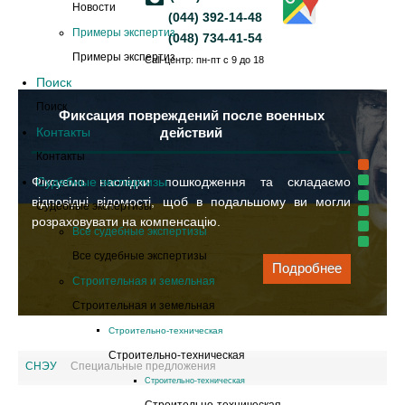
Новости
(044) 392-14-48
Примеры экспертиз
(048) 734-41-54
Примеры экспертиз
Call-центр: пн-пт с 9 до 18
Поиск
Поиск
Фиксация повреждений после военных
Контакты
действий
Контакты
Фіксуємо наслідки пошкодження та складаємо
Судебные экспертизы
відповідні відомості, щоб в подальшому ви могли
Судебные экспертизы
розраховувати на компенсацію.
Все судебные экспертизы
Все судебные экспертизы
Подробнее
Строительная и земельная
Строительная и земельная
Cтроительно-техническая
Cтроительно-техническая
СНЭУ
Специальные предложения
Cтроительно-техническая