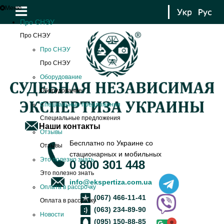
Меню
Про СНЭУ
Про СНЭУ
Про СНЭУ
Про СНЭУ
Оборудование
Оборудование
Специальные предложения
Специальные предложения
Наши контакты
Отзывы
Бесплатно по Украине со
Отзывы
стационарных и мобильных
Это полезно знать
0 800 301 448
Это полезно знать
info@ekspertiza.com.ua
Оплата в рассрочку
(067) 466-11-41
Оплата в рассрочку
(063) 234-89-90
Новости
(095) 150-88-85