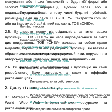
сканування або інших технології) в будь-якій формі або
Почерковедческая
засобах масової інформації, відомих зараз або в
подальшому розроблені, в тому числі будь-які публікації,
Почерковедческая
розміщені Вами на сайті ТОВ «СНЕУ» "ekspertiza.com.ua"
Лингвистическая
або на іншому веб-сайті, який належить ТОВ «СНЕУ».
Лингвистическая
2.5. Ви несете повну відповідальність за зміст ваших
Пожарно-техническая
публікацій. ТОВ «СНЕУ» не несе відповідальності за зміст
Пожарно-техническая
цих повідомлень, ТОВ «СНЕУ» залишає за собою право
Техническая экспертиза документов
видаляти, переміщати або редагувати Публікації, які вважаєм
образливими, наклепницькими, непристойними, порушенням
Техническая экспертиза документов
авторських прав і товарних знаків, або неприйнятними.
Интеллектуальная собственность
2.6. Ви даєте згоду на відображення і публікацію на сайті
Интеллектуальная собственность
розробленого Вами матеріалу, а також в оффлайн
Интеллектуальная собственность
рекламних цілях.
Интеллектуальная собственность
3. Доступ і наявність послуг
Исследование объектов промышленной собственности
Исследование объектов промышленной собственности
3.1. Матеріали можуть містити посилання, пов'язані з іншими
World Wide Web Інтернет-сайтами, ресурсами та
Исследования объектов авторского права
рекламодавцями.
Исследования объектов авторского права