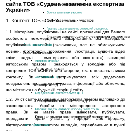
сайта ТОВ «Судова незалежна експертиза
Оценочно-земельная
України»
Оценка земельных участков
1. Контент ТОВ «СНЕУ»
Оценка земельных участков
Главные задачи оценочно-земельной экспертизы
1.1. Матеріали, опубліковані на сайті, призначені для Вашого
Главные задачи оценочно-земельной экспертизы
особистого некомерційного використання. Всі матеріали,
опубліковані на сайті (включаючи, але не обмежуючись:
Автотехническая
новини, фотографії, зображення, ілюстрації, аудіо-та відео
Автотехническая
кліпи, надалі – «матеріали» або «контент») захищені
Автотехническая
авторським правом і знаходяться у володінні або під
Автотехническая
контролем ТОВ «СНЕУ» або сторони, яка є постачальником
контенту. Ви повинні дотримуватися всіх додаткових
Экспертиза ДТП
повідомлень про авторські права, інформації або обмежень,
Экспертиза ДТП
що містяться на будь-якій сторінці сайту.
Определение обстоятельств ДТП
1.2. Зміст сайту захищений авторським правом відповідно до
Определение обстоятельств ДТП
законодавства України та міжнародного авторського
Главные задачи автотехнической экспертизы
права. Ви не маєте права змінювати, публікувати,
Главные задачи автотехнической экспертизы
передавати, брати участь у передачі або продажу,
відтворювати (за винятком випадків, передбачених в пункті
Экономическая