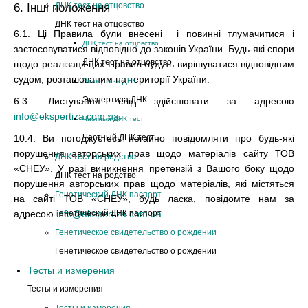
6. Інші положення
ДНК тест на отцовство
ДНК тест на отцовство
6.1. Ці Правила були внесені і повинні тлумачитися і
ДНК тест на отцовство
застосовуватися відповідно до законів України. Будь-які спори
ДНК тест на отцовство
щодо реалізації цих Правил будуть вирішуватися відповідним
судом, розташованим на території України.
Экспертиза ДНК
Экспертиза ДНК
6.3. Листування слід здійснювати за адресою
info@ekspertiza.com.ua.
Частный ДНК тест
Частный ДНК тест
10.4. Ви погоджуєтесь негайно повідомляти про будь-які
порушення авторських прав щодо матеріалів сайту ТОВ
ДНК тест на родство
«СНЕУ». У разі виникнення претензій з Вашого боку щодо
ДНК тест на родство
порушення авторських прав щодо матеріалів, які містяться
Генетический ДНК паспорт
на сайті ТОВ «СНЕУ», будь ласка, повідомте нам за
Генетический ДНК паспорт
адресою
info@ekspertiza.com.ua.
Генетическое свидетельство о рождении
Генетическое свидетельство о рождении
Тесты и измерения
Тесты и измерения