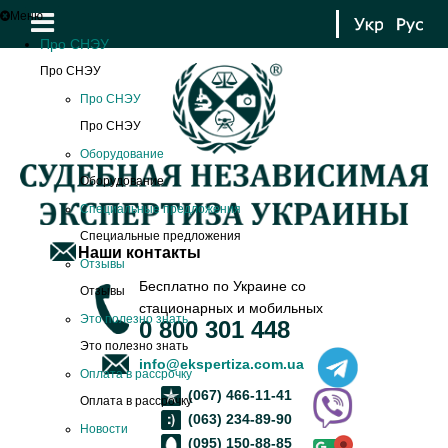
Меню
Про СНЭУ
Про СНЭУ
Про СНЭУ
Про СНЭУ
Оборудование
Оборудование
Специальные предложения
Специальные предложения
Наши контакты
Отзывы
Бесплатно по Украине со
Отзывы
стационарных и мобильных
Это полезно знать
0 800 301 448
Это полезно знать
info@ekspertiza.com.ua
Оплата в рассрочку
(067) 466-11-41
Оплата в рассрочку
(063) 234-89-90
Новости
(095) 150-88-85