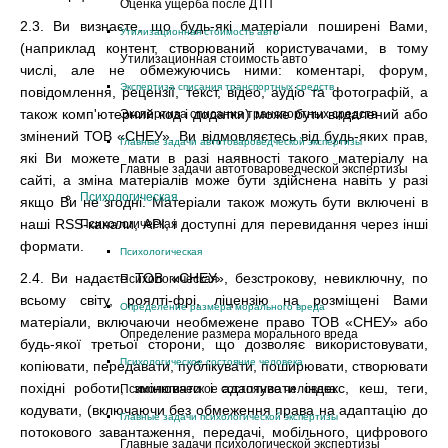
Оценка ущерба после ДТП
2.3. Ви визнаєте, що будь-які матеріали поширені Вами,
Утилизационная стоимость авто
(наприклад контент, створюваний користувачами, в тому
Утилизационная стоимость авто
числі, але не обмежуючись ними: коментарі, форум,
Экспертиза списания транспортных средств
повідомлення, рецензії, текст, відео, аудіо та фотографій, а
також комп'ютерний код і додатки) може бути видалений або
Экспертиза списания транспортных средств
змінений ТОВ «СНЕУ». Ви відмовляєтесь від будь-яких прав,
Главные задачи автотовароведческой экспертизы
які Ви можете мати в разі наявності такого матеріалу на
Главные задачи автотовароведческой экспертизы
сайті, а зміна матеріалів може бути здійснена навіть у разі
Психологическая
якщо Ви не згодні. Матеріали також можуть бути включені в
наші RSS-канали, API, і доступні для перевидання через інші
Психологическая
формати.
Психологическая
2.4. Ви надаєте ТОВ «СНЕУ», безстрокову, невиключну, по
Психологическая
всьому світу, роялті-фрі, ліцензію на розміщені Вами
Определение размера морального вреда
матеріали, включаючи необмежене право ТОВ «СНЕУ» або
Определение размера морального вреда
будь-якої третьої сторони, що дозволяє використовувати,
Психологическое состояние человека
копіювати, передавати, публікувати, поширювати, створювати
похідні роботи, змінювати і адаптувати індекс, кеш, теги,
Психологическое состояние человека
кодувати, (включаючи без обмеження права на адаптацію до
Главные задачи психологической экспертизы
потокового завантаження, передачі, мобільного, цифрового
Главные задачи психологической экспертизы