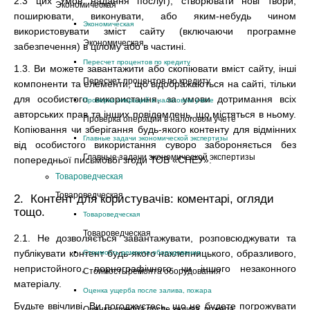
2.3 цих Умов надання послуг), створювати нові твори,
Экономическая
поширювати, виконувати, або яким-небудь чином
Экономическая
використовувати зміст сайту (включаючи програмне
Экономическая
забезпечення) в цілому або в частині.
Пересчет процентов по кредиту
1.3. Ви можете завантажити або скопіювати вміст сайту, інші
Пересчет процентов по кредиту
компоненти та елементи, що відображаються на сайті, тільки
для особистого використання, за умови дотримання всіх
Проверка операций в налоговом учете
авторських прав та інших повідомлень, що містяться в ньому.
Проверка операций в налоговом учете
Копіювання чи зберігання будь-якого контенту для відмінних
Главные задачи экономической экспертизы
від особистого використання суворо забороняється без
Главные задачи экономической экспертизы
попередньої письмової згоди ТОВ «СНЕУ».
Товароведческая
Товароведческая
2. Контент для користувачів: коментарі, огляди
тощо.
Товароведческая
Товароведческая
2.1. Не дозволяється завантажувати, розповсюджувати та
публікувати контент будь-якого наклепницького, образливого,
Стоимость ремонта оборудования
непристойного, порнографічного чи іншого незаконного
Стоимость ремонта оборудования
матеріалу.
Оценка ущерба после залива, пожара
Будьте ввічливі. Ви погоджуєтесь, що не будете погрожувати
Оценка ущерба после залива, пожара