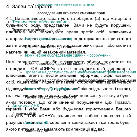
Исследования объектов смежных прав
4. Заяви та гарантії
Исследования объектов смежных прав
4.1. Ви запевнюєте, гарантуєте та обіцяєте (а), що матеріали
Техническое обследование
будь-якого роду, представлені Вами не будуть порушені,
Техническое обследование
плагіатом або порушувати права третіх осіб, включаючи
авторське право, товарні знаки, недоторканність приватного
Техническое обследование
життя або інших особистих або майнових прав , або містити
Техническое обследование
наклепи чи інший незаконний матеріал.
Техническое обследование зданий и сооружений
Цим гарантуєте, що Ви відшкодуєте збитки, захистите та
Техническое обследование зданий и сооружений
огородите ТОВ «СНЕУ» та всіх посадових осіб, директорів,
Проверка на доступность для маломобильных групп населения
власників, агентів, постачальників інформації, афілійованих
Проверка на доступность для маломобильных групп населения
осіб, ліцензіарів і ліцензіатів (далі "сторона, якій гарантується
відшкодування збитку") від будь-якої відповідальності і витрат,
Расчет несущей способности
включаючи судові витрати, що були понесені у зв'язку з будь-
Расчет несущей способности
яким позовом, що спричинений порушенням цих Правил,
Анализы ДНК
гарантій і угод Вами або будь-яким користувачем Вашого
Анализы ДНК
аккаунту. ТОВ «СНЕУ» залишає за собою право за свій
рахунок прийняти на себе винятковий захист і контроль будь-
Анализы ДНК
якого питання, які вимагають компенсації від вас.
Анализы ДНК