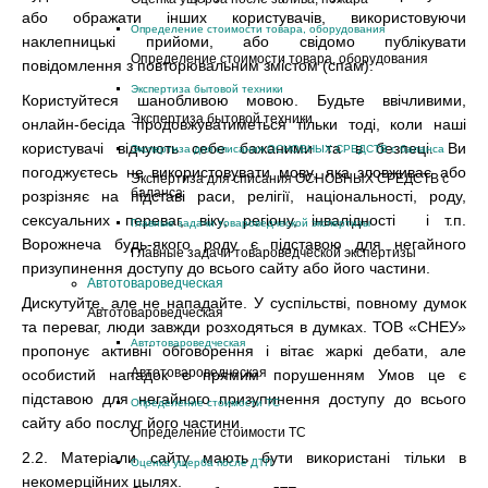
або ображати інших користувачів, використовуючи
Определение стоимости товара, оборудования
наклепницькі прийоми, або свідомо публікувати
Определение стоимости товара, оборудования
повідомлення з повторювальним змістом (спам).
Экспертиза бытовой техники
Користуйтеся шанобливою мовою. Будьте ввічливими,
Экспертиза бытовой техники
онлайн-бесіда продовжуватиметься тільки тоді, коли наші
користувачі відчують себе бажаними та в безпеці. Ви
Экспертиза для списания ОСНОВНЫХ СРЕДСТВ с баланса
погоджуєтесь не використовувати мову, яка зловживає або
Экспертиза для списания ОСНОВНЫХ СРЕДСТВ с
баланса
розрізняє на підставі раси, релігії, національності, роду,
сексуальних переваг, віку, регіону, інвалідності і т.п.
Главные задачи товароведческой экспертизы
Ворожнеча будь-якого роду є підставою для негайного
Главные задачи товароведческой экспертизы
призупинення доступу до всього сайту або його частини.
Автотовароведческая
Дискутуйте, але не нападайте. У суспільстві, повному думок
Автотовароведческая
та переваг, люди завжди розходяться в думках. ТОВ «СНЕУ»
Автотовароведческая
пропонує активні обговорення і вітає жаркі дебати, але
Автотовароведческая
особистий нападок є прямим порушенням Умов це є
підставою для негайного призупинення доступу до всього
Определение стоимости ТС
сайту або послуг його частини.
Определение стоимости ТС
2.2. Матеріали сайту мають бути використані тільки в
Оценка ущерба после ДТП
некомерційних цылях.