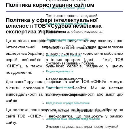
Cтроительно-техническая
Політика користування сайтом
Техническое состояние зданий
Техническое состояние зданий
Політика у сфері інтелектуальної
Выдел доли из общего имущества
власності ТОВ «Судова незалежна
експертиза України»
Выдел доли из общего имущества
Ця політика конфіденційності описує політику захисту прав
Экспертиза пластиковых окон ПВХ
інтелектуальної власності ТОВ «Судова незалежна
Экспертиза пластиковых окон ПВХ
експертиза України» у тому числі при використанні мобільних
Экспертиза залива и пожара
версій, веб-сайтів та інших програм (далі — “ми”, ТОВ
Экспертиза залива и пожара
“СНЕУ”), а також будь-яких сервісів, згаданих у цьому
повідомленні.
Раздел недвижимости
Раздел недвижимости
Для вашої зручності, сервіси та сайти ТОВ «СНЕУ» можуть
містити посилання на інші веб-сайти. Ми не несемо
Соответствие нормам
відповідальності за політику конфіденційності або зміст цих
Соответствие нормам
сайтів.
Определение порядка пользования
Ця політика поширюється тільки на інформацію, зібрану на
Определение порядка пользования
сайті ТОВ «СНЕУ» і веб-додатки, що працюють у рамках
Экспертиза дома, квартиры перед покупкой
сайту.
Экспертиза дома, квартиры перед покупкой