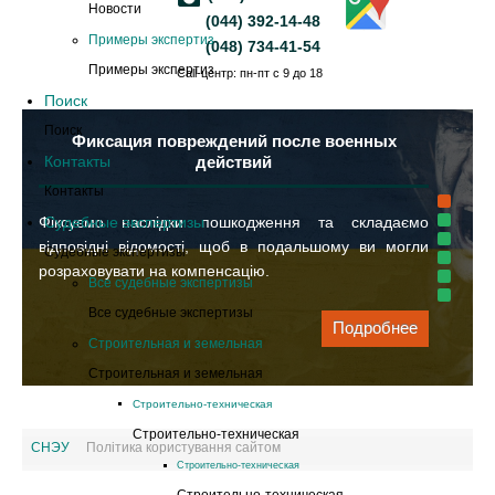
Новости
(044) 392-14-48
Примеры экспертиз
(048) 734-41-54
Примеры экспертиз
Call-центр: пн-пт с 9 до 18
Поиск
Поиск
Фиксация повреждений после военных
Контакты
действий
Контакты
Фіксуємо наслідки пошкодження та складаємо
Судебные экспертизы
відповідні відомості, щоб в подальшому ви могли
Судебные экспертизы
розраховувати на компенсацію.
Все судебные экспертизы
Все судебные экспертизы
Подробнее
Строительная и земельная
Строительная и земельная
Cтроительно-техническая
Cтроительно-техническая
СНЭУ
Політика користування сайтом
Cтроительно-техническая