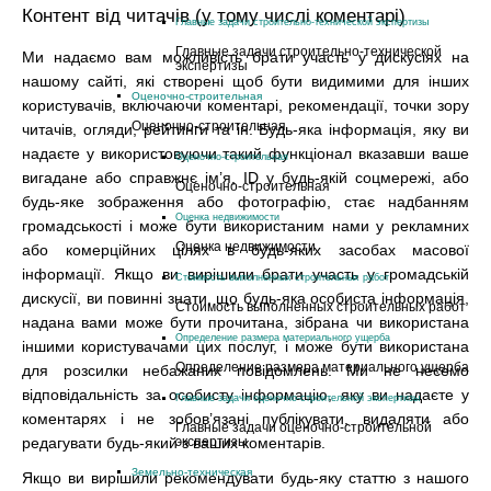
Контент від читачів (у тому числі коментарі)
Главные задачи строительно-технической экспертизы
Главные задачи строительно-технической
Ми надаємо вам можливість брати участь у дискусіях на
экспертизы
нашому сайті, які створені щоб бути видимими для інших
Оценочно-строительная
користувачів, включаючи коментарі, рекомендації, точки зору
Оценочно-строительная
читачів, огляди, рейтинги та ін. Будь-яка інформація, яку ви
надаєте у використовуючи такий функціонал вказавши ваше
Оценочно-строительная
вигадане або справжнє ім’я, ID у будь-якій соцмережі, або
Оценочно-строительная
будь-яке зображення або фотографію, стає надбанням
Оценка недвижимости
громадськості і може бути використаним нами у рекламних
Оценка недвижимости
або комерційних цілях в будь-яких засобах масової
інформації. Якщо ви вирішили брати участь у громадській
Стоимость выполненных строительных работ
дискусії, ви повинні знати, що будь-яка особиста інформація,
Стоимость выполненных строительных работ
надана вами може бути прочитана, зібрана чи використана
Определение размера материального ущерба
іншими користувачами цих послуг, і може бути використана
Определение размера материального ущерба
для розсилки небажаних повідомлень. Ми не несемо
відповідальність за особисту інформацію, яку ви надаєте у
Главные задачи оценочно-строительной экспертизы
коментарях і не зобов’язані публікувати, видаляти або
Главные задачи оценочно-строительной
экспертизы
редагувати будь-який з ваших коментарів.
Земельно-техническая
Якщо ви вирішили рекомендувати будь-яку статтю з нашого