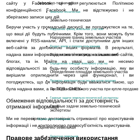
сайту у Facebook, ці дії регулюються Політикою
Земельно-техническая
конфіденційності Facebook. Ми не відстежуємо і не
Земельно-техническая
зберігаємо записи цих дій.
Земельно-техническая
Беручи участь у громадській дискусії, ви погоджуєтеся на те,
Нарушение границ земельных участков
що ваші дії будуть публічними. Крім того, вони можуть бути
Нарушение границ земельных участков
включені у RSS-канали, API, і стати доступними для інших
Раздел земли и порядок пользования
веб-сайтів за допомогою інших форматів. В результаті,
надана вами інформація може з’явитись на інших веб-сайтів,
Раздел земли и порядок пользования
блогах, та ін. Майте на увазі, що ми не несемо
Определение площади земельного участка
відповідальності за будь-яку особисту інформацію, яку ви
Определение площади земельного участка
вирішили оприлюднити через цей функціонал, і ви
Проверка земельного участка при купле-продаже
погоджуєтесь, що ця інформація буде вважатися такою, що
була надана вами, а не ТОВ «СНЕУ».
Проверка земельного участка при купле-продаже
Главные задачи земельно-технической экспертизы
Обмеження відповідальності за достовірність
отриманої інформації
Главные задачи земельно-технической
экспертизы
Ми не перевіряємо достовірність отриманої про користувачів
Оценочно-земельная
інформації і не контролюємо правосуб’єктність користувачів.
Оценочно-земельная
Правове забезпечення використання
Оценочно-земельная