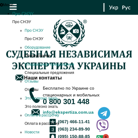
Меню
Про СНЭУ
Про СНЭУ
Про СНЭУ
Про СНЭУ
Оборудование
Оборудование
Специальные предложения
Специальные предложения
Наши контакты
Отзывы
Бесплатно по Украине со
Отзывы
стационарных и мобильных
Это полезно знать
0 800 301 448
Это полезно знать
info@ekspertiza.com.ua
Оплата в рассрочку
(067) 466-11-41
Оплата в рассрочку
(063) 234-89-90
Новости
(095) 150-88-85