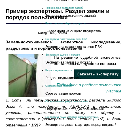
Cтроительно-техническая
Техническое состояние зданий
Пример экспертизы. Раздел земли и
Техническое состояние зданий
порядок пользования
Выдел доли из общего имущества
Выдел доли из общего имущества
Rating 5.00 (2 Votes)
Экспертиза пластиковых окон ПВХ
Земельно-техническое экспертное исследование,
Экспертиза пластиковых окон ПВХ
раздел земли и порядок пользования
Экспертиза залива и пожара
На решение судебной экспертизы
Экспертиза залива и пожара
поставлены следующие вопросы:
Раздел недвижимости
Заказать экспертизу
Раздел недвижимости
Подробнее о разделе земельного
Соответствие нормам
участка
Соответствие нормам
1. Есть ли техническая возможность раздела жилого
Определение порядка пользования
дома А, что находится по АДРЕСУ-1 и земельного
Определение порядка пользования
участка, расположенного по тому же адресу в
Экспертиза дома, квартиры перед покупкой
соответствии с размерами доли истца ( 1/2) и доли
ответчика ( 1/2)?
Экспертиза дома, квартиры перед покупкой