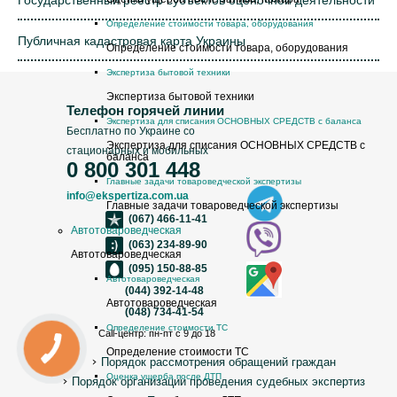
Государственный реестр субъектов оценочной деятельности
Определение стоимости товара, оборудования
Публичная кадастровая карта Украины
Определение стоимости товара, оборудования
Экспертиза бытовой техники
Экспертиза бытовой техники
Телефон горячей линии
Экспертиза для списания ОСНОВНЫХ СРЕДСТВ с баланса
Бесплатно по Украине со
Экспертиза для списания ОСНОВНЫХ СРЕДСТВ с
стационарных и мобильных
баланса
0 800 301 448
Главные задачи товароведческой экспертизы
info@ekspertiza.com.ua
Главные задачи товароведческой экспертизы
(067) 466-11-41
Автотовароведческая
(063) 234-89-90
Автотовароведческая
(095) 150-88-85
Автотовароведческая
(044) 392-14-48
Автотовароведческая
(048) 734-41-54
Определение стоимости ТС
Call-центр: пн-пт с 9 до 18
Определение стоимости ТС
Порядок рассмотрения обращений граждан
Оценка ущерба после ДТП
Порядок организации проведения судебных экспертиз