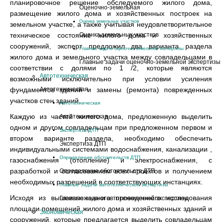
планировочное решение обследуемого жилого дома,
Оценочно-земельная
размещение жилого дома и хозяйственных построек на
Оценка земельных участков
земельном участке, а также учитывая неудовлетворительное
техническое состояние жилого дома и хозяйственных
Оценка земельных участков
сооружений, эксперт предложил два варианта раздела
Главные задачи оценочно-земельной экспертизы
жилого дома и земельного участка между совладельцами в
Главные задачи оценочно-земельной экспертизы
соответствии с долями по 1 /2, которые являются
Автотехническая
возможными исключительно при условии усиления
фундаментов зданий и замены (ремонта) поврежденных
Автотехническая
участков стен зданий.
Автотехническая
Каждую из частей жилого дома, предложенную выделить
Автотехническая
одном и другом совладельцам при предложенном первом и
Экспертиза ДТП
втором варианте раздела, необходимо обеспечить
Экспертиза ДТП
индивидуальными системами водоснабжения, канализации ,
Определение обстоятельств ДТП
газоснабжения (отопление) и электроснабжения, с
разработкой и согласованием всех проектов и получением
Определение обстоятельств ДТП
необходимых разрешений в соответствующих инстанциях.
Главные задачи автотехнической экспертизы
Исходя из вышеизложенного проведенного исследования
Главные задачи автотехнической экспертизы
площади помещений жилого дома и хозяйственных зданий и
Экономическая
сооружений, которые предлагается выделить совладельцам