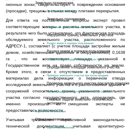
Земельно-техническая
оконных зонах, свидетельствуют о повреждении основания
(просадки), трещины в стыках между плитами перекрытия.
Земельно-техническая
Земельно-техническая
Для ответа на поставленные вопросы эксперт провел
соответствующие замеры и расчеты земельного участка, в
Нарушение границ земельных участков
результате чего было установлено, что фактическая площадь
Нарушение границ земельных участков
обследуемого земельного участка, расположенного по
Раздел земли и порядок пользования
АДРЕСУ-1, составляет (с учетом площади застройки жилым
Раздел земли и порядок пользования
домом, хозяйственными зданиями и сооружениями) 0,1638
га , что не соответствует площади, указанной в
Определение площади земельного участка
Государственном акте на право собственности на землю.
Определение площади земельного участка
Кроме этого, в связи с отсутствием в предоставленных
Проверка земельного участка при купле-продаже
материалах дела информации о первичном отвода
Проверка земельного участка при купле-продаже
исследуемой земельного участка и о расположении зданий и
сооружений относительно границ указанного земельного
Главные задачи земельно-технической экспертизы
участка согласно государственного акта, определить, где
Главные задачи земельно-технической
экспертизы
именно произошло их смещение эксперты не
предоставилось возможности.
Оценочно-земельная
Учитывая требования нормативной законодательно-
Оценочно-земельная
технической документации, учитывая архитектурно-
Оценочно-земельная