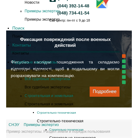
Новости
(044) 392-14-48
Примеры экспертиз
(048) 734-41-54
Примеры экспертиз
Call-центр: пн-пт с 9 до 18
Поиск
Поиск
Фиксация повреждений после военных
Контакты
действий
Контакты
Фіксуємо наслідки пошкодження та складаємо
Судебные экспертизы
відповідні відомості, щоб в подальшому ви могли
Судебные экспертизы
розраховувати на компенсацію.
Все судебные экспертизы
Все судебные экспертизы
Подробнее
Строительная и земельная
Строительная и земельная
Cтроительно-техническая
Cтроительно-техническая
СНЭУ
Примеры экспертиз
Cтроительно-техническая
Пример экспертизы. Раздел земли и порядок пользования