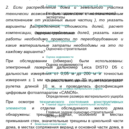
Главные задачи строительно-технической экспертизы
2. Если распределение дома и земельного участка
технически возможен (или возможно с незначительным
Главные задачи строительно-технической
экспертизы
отклонением от указанных выше частиц ), то указать
Оценочно-строительная
варианты распределения, стоимость долей, расчет
компенсации, перераспределение долей, указать какие
Оценочно-строительная
работы необходимо провести по переоборудованию и
Оценочно-строительная
какие материальные затраты необходимы на это по
Оценочно-строительная
каждому варианта?
Оценка недвижимости
При обследовании (обмерах) были использованы:
Оценка недвижимости
электронный лазерный дальномер Leica DISTO D5 с
дальностью измерения от 0,05 м до 200 м и точностью
Стоимость выполненных строительных работ
измерения ± 1 мм на расстоянии до 30 м, металлическая
Стоимость выполненных строительных работ
рулетка длиной 10 м, и проводилась фотофиксация
Определение размера материального ущерба
цифровым фотоаппаратом «CANON».
Определение размера материального ущерба
При осмотре
технического состояния конструктивных
Главные задачи оценочно-строительной экспертизы
элементов
и отделки обследуемого жилого дома
Главные задачи оценочно-строительной
обнаружены: трещины стенах, особенно в местах
экспертизы
примыкания стен, значительные трещины в цокольной части
Земельно-техническая
дома, в местах сопряжения веранд и основной части дома, в