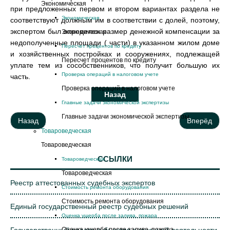
Экономическая
при предложенных первом и втором вариантах раздела не
Экономическая
соответствуют должным им в соответствии с долей, поэтому,
экспертом был определен размер денежной компенсации за
Экономическая
недополученные площади ( части) в указанном жилом доме
Пересчет процентов по кредиту
и хозяйственных постройках и сооружениях, подлежащей
Пересчет процентов по кредиту
уплате тем из сособственников, что получит большую их
Проверка операций в налоговом учете
часть.
Проверка операций в налоговом учете
Главные задачи экономической экспертизы
Главные задачи экономической экспертизы
Назад
Вперёд
Товароведческая
Товароведческая
ССЫЛКИ
Товароведческая
Товароведческая
Реестр аттестованных судебных экспертов
Стоимость ремонта оборудования
Стоимость ремонта оборудования
Единый государственный реестр судебных решений
Оценка ущерба после залива, пожара
Оценка ущерба после залива, пожара